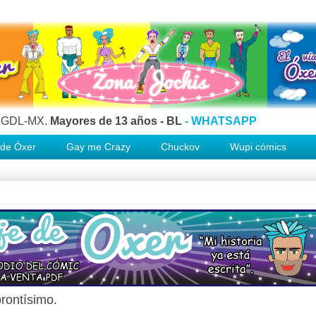
s. GDL-MX.
Mayores de 13 años - BL
- WHATSAPP
e de Óxer
Gay me Crazy
Chuckov
Wupi cómics
rontísimo.