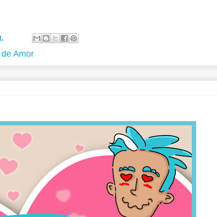
.
a de Amor