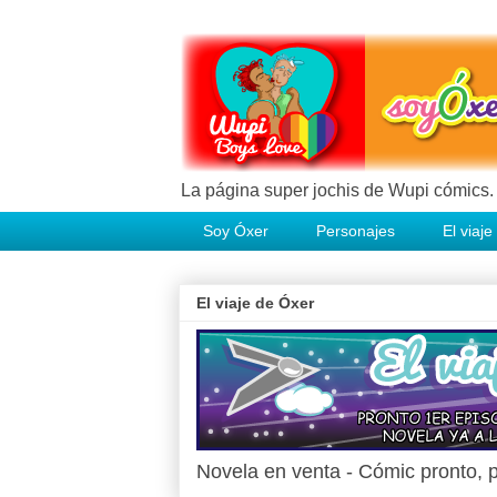
La página super jochis de Wupi cómic
Soy Óxer
Personajes
El viaj
El viaje de Óxer
Novela en venta - Cómic pronto, p